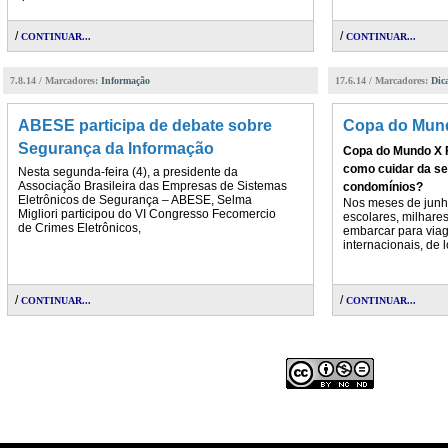
/
/
CONTINUAR...
CONTINUAR...
7.8.14 / Marcadores:
Informação
17.6.14 / Marcadores:
Dic
ABESE participa de debate sobre
Copa do Mund
Segurança da Informação
Copa do Mundo X F
como cuidar da se
Nesta segunda-feira (4), a presidente da
Associação Brasileira das Empresas de Sistemas
condomínios?
Eletrônicos de Segurança – ABESE, Selma
Nos meses de junho
Migliori participou do VI Congresso Fecomercio
escolares, milhare
de Crimes Eletrônicos,
embarcar para via
internacionais, de 
/
/
CONTINUAR...
CONTINUAR...