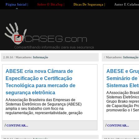
Página Inicial |
Sobre O DicaSeg |
Dicas De Segurança |
Autor E Colabor
2.10.14 / Marcadores:
Informação
/ Marcadores:
Informação
ABESE cria nova Câmara de
ABESE e Grup
Especificação e Certificação
Seminário de
Tecnológica para mercado de
Sistemas Ele
segurança eletrônica
A Associação Brasi
Sistemas Eletrôni
A Associação Brasileira das Empresas de
Grupo Brako repres
Sistemas Eletrônicos de Segurança (ABESE)
de Capacitação Pro
amplia o seu trabalho com foco na
promoverão o I Se
regulamentação, representatividade, geração
/
/
CONTINUAR...
CONTINUAR...