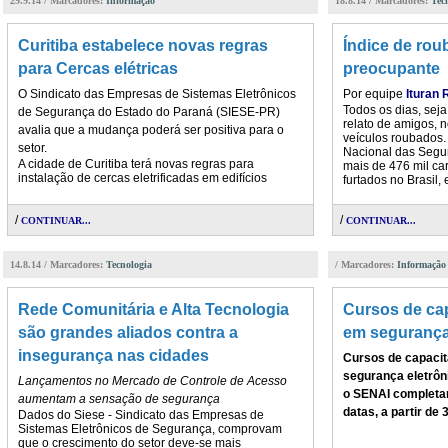
29.9.14 / Marcadores:
Informação
18.8.14 / Marcadores:
Tec
Curitiba estabelece novas regras
Índice de roub
para Cercas elétricas
preocupante
O Sindicato das Empresas de Sistemas Eletrônicos
Por equipe
Ituran 
Todos os dias, seja
de Segurança do Estado do Paraná (SIESE-PR)
relato de amigos,
avalia que a mudança poderá ser positiva para o
veículos roubados
setor.
Nacional das Segu
A cidade de Curitiba terá novas regras para
mais de 476 mil ca
instalação de cercas eletrificadas em edifícios
furtados no Brasil, 
/
/
CONTINUAR...
CONTINUAR...
14.8.14 / Marcadores:
Tecnologia
/ Marcadores:
Informação
Rede Comunitária e Alta Tecnologia
Cursos de cap
são grandes aliados contra a
em segurança
insegurança nas cidades
Cursos de capacit
segurança eletrô
Lançamentos no Mercado de Controle de Acesso
o SENAI completa
aumentam a sensação de segurança
datas, a partir de 
Dados do Siese - Sindicato das Empresas de
Sistemas Eletrônicos de Segurança, comprovam
que o crescimento do setor deve-se mais