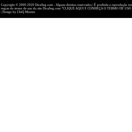
Copyright © 2009-2020 DicaSeg.com
- Alguns direitos reservados | É proibida a reprodução to
regras do termo de uso do site DicaSeg.com
"CLIQUE AQUI E CONHEÇA O TERMO DE USO
| Design by
ChiQ Montes