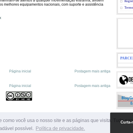
mantenham-se atentos a qualquer movimentação estranha, avisem
Regist
os melhores equipamentos nacionais, com suporte e assistência
Termo
x
PARCE
Página inicial
Postagem mais antiga
Página inicial
Postagem mais antiga
 como você usa o nosso site e as páginas que visita. Tudo para
Curta-
reservados | É proibida a reprodução total ou parcial por qualquer meio ou processo fora das
adável possível.
Política de privacidade.
AQUI E CONHEÇA O TERMO DE USO E REPRODUÇÃO"
|
Política de Privacidade
|
Termo de U