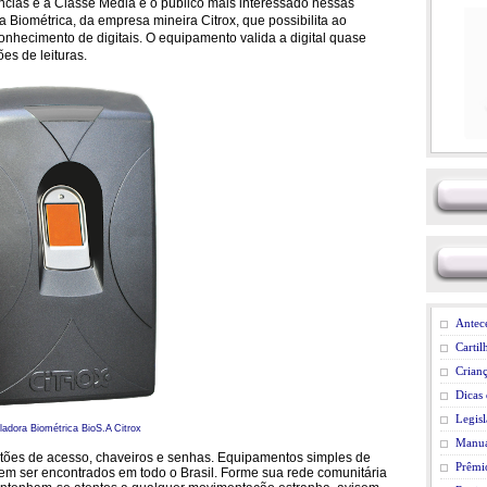
cias e a Classe Média é o público mais interessado nessas
Biométrica, da empresa mineira Citrox, que possibilita ao
conhecimento de digitais. O equipamento valida a digital quase
es de leituras.
Antece
Cartil
Crianç
Dicas
Legisl
ladora Biométrica BioS.A Citrox
Manua
artões de acesso, chaveiros e senhas. Equipamentos simples de
Prêmi
dem ser encontrados em todo o Brasil. Forme sua rede comunitária