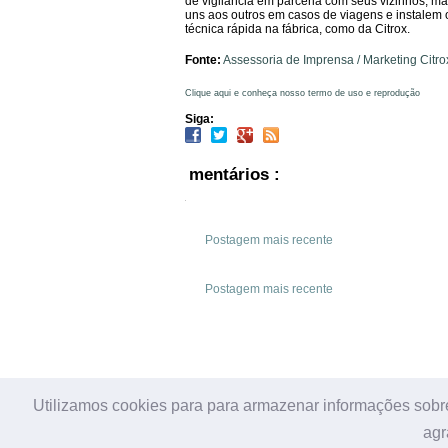
de vigilância em parceria com seus vizinhos, 
uns aos outros em casos de viagens e instalem 
técnica rápida na fábrica, como da Citrox.
Fonte:
Assessoria de Imprensa / Marketing Citro
Clique aqui e conheça nosso termo de uso e reprodução
Siga:
mentários :
Postagem mais recente
Postagem mais recente
Utilizamos cookies para para armazenar informações sobre
Copyright © 2009-2020 DicaSeg.com
- Alguns direitos 
agr
regras do termo de uso do site DicaSeg.com
"CLIQUE 
| Design by
ChiQ Montes