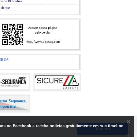
ro de BO online
 de uso
IROS
 tornar a sua experiência a mais
nos no Facebook e receba notícias gratuitamente em sua timeline
Aceitar
so