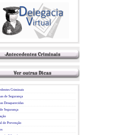
dentes Criminais
has de Segurança
as Desaparecidas
 de Segurança
ação
l de Prevenção
os