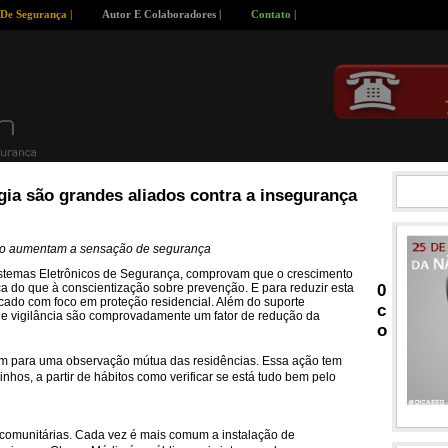
 De Segurança |
Autor E Colaboradores |
Contato |
gia são grandes aliados contra a insegurança
so aumentam a sensação de segurança
istemas Eletrônicos de Segurança, comprovam que o crescimento
 do que à conscientização sobre prevenção. E para reduzir esta
0
do com foco em proteção residencial. Além do suporte
c
de vigilância são comprovadamente um fator de redução da
o
em para uma observação mútua das residências. Essa ação tem
nhos, a partir de hábitos como verificar se está tudo bem pelo
s comunitárias. Cada vez é mais comum a instalação de