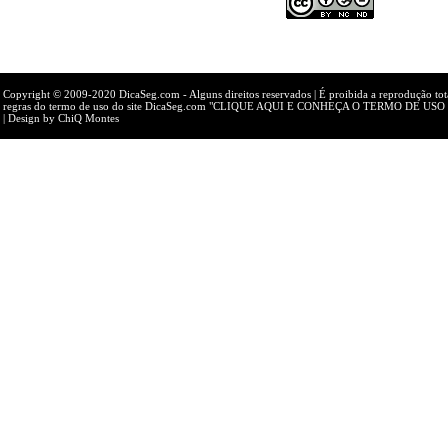
Copyright © 2009-2020 DicaSeg.com
- Alguns direitos reservados | É proibida a reprodução to
regras do termo de uso do site DicaSeg.com
"CLIQUE AQUI E CONHEÇA O TERMO DE USO
| Design by
ChiQ Montes